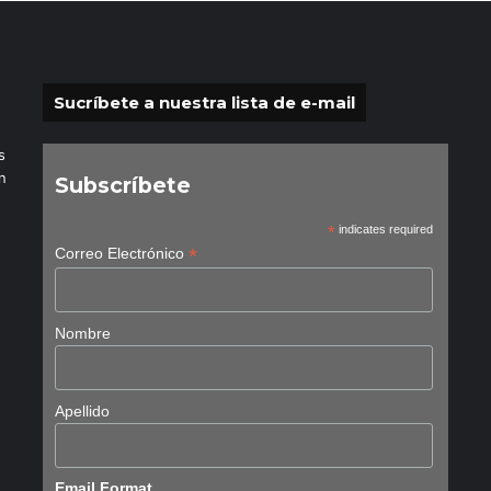
Sucríbete a nuestra lista de e-mail
s
n
Subscríbete
*
indicates required
*
Correo Electrónico
Nombre
Apellido
Email Format