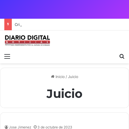
Crisis Migratoria entre España y Marruecos acentúa las tensiones diplomáticas y la fragilidad de los territorios de Ceuta y Melilla.
Menú
B
Inicio
/
Juicio
Juicio
Jose Jimenez
3 de octubre de 2023