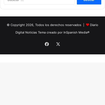
u
s
c
a
r
© Copyright 2026, Todos los derechos reservados |
Diario
:
Digital Noticias Tema creado por InSpanish Media®
Facebook
X