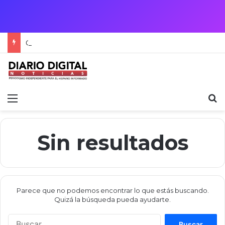
Crisis Migratoria entre España y Marruecos acentúa las tensiones diplomáticas y la fragilidad de los territorios de Ceuta y Melilla.
Menú
B
Sin resultados
Parece que no podemos encontrar lo que estás buscando.
Quizá la búsqueda pueda ayudarte.
B