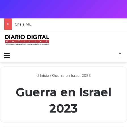
Crisis Migratoria entre España y Marruecos acentúa las tensiones diplomáticas y la fragilidad de los territorios de Ceuta y Melilla.
Menú
B
Inicio
/
Guerra en Israel 2023
Guerra en Israel
2023