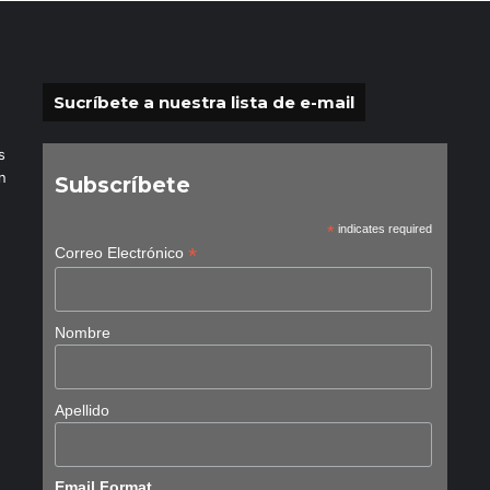
Sucríbete a nuestra lista de e-mail
s
n
Subscríbete
*
indicates required
*
Correo Electrónico
Nombre
Apellido
Email Format