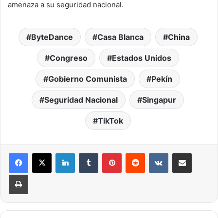
amenaza a su seguridad nacional.
ByteDance
Casa Blanca
China
Congreso
Estados Unidos
Gobierno Comunista
Pekín
Seguridad Nacional
Singapur
TikTok
LinkedIn
Tumblr
Pinterest
Reddit
VKontakte
Compartir por correo elec
Imprimir