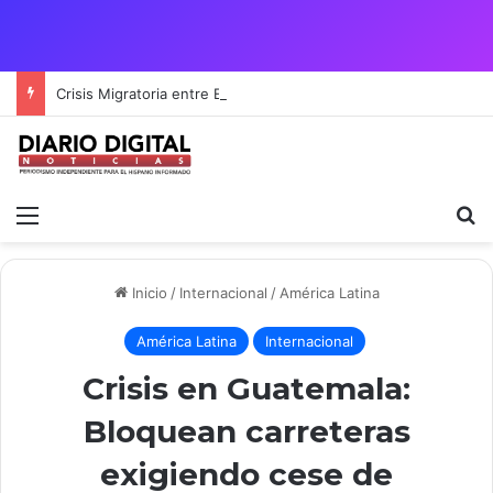
Crisis Migratoria entre España y Marruecos acentúa las tensiones diplomáticas y la fragilidad de los territorios de Ceuta y Melilla.
Menú
B
Inicio
/
Internacional
/
América Latina
América Latina
Internacional
Crisis en Guatemala:
Bloquean carreteras
exigiendo cese de