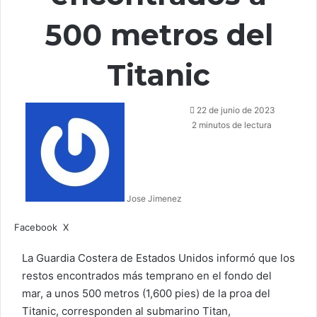
500 metros del
Titanic
Send
22 de junio de 2023
an
2 minutos de lectura
email
Jose Jimenez
LinkedIn
Tumblr
WhatsApp
Telegram
Viber
Compartir
Facebook
X
por
correo
La Guardia Costera de Estados Unidos informó que los
electrónico
restos encontrados más temprano en el fondo del
mar, a unos 500 metros (1,600 pies) de la proa del
Titanic, corresponden al submarino Titan,