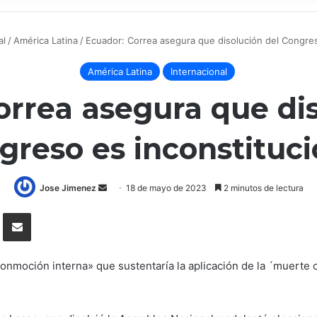
al
/
América Latina
/
Ecuador: Correa asegura que disolución del Congres
América Latina
Internacional
orrea asegura que dis
greso es inconstituci
Send
Jose Jimenez
18 de mayo de 2023
2 minutos de lectura
an
Tumblr
Compartir por correo electrónico
email
onmoción interna» que sustentaría la aplicación de la ´muerte 