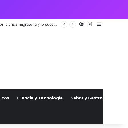
Acceso
Publicación al a
Barra lateral
Vigilia por pareja guatemalteca asesinada en Julio atrae a cientos, indignados por la crisis migratoria y lo sucedido
icos
Ciencia y Tecnología
Sabor y Gastronomía
S