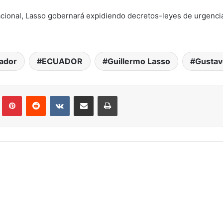
acional, Lasso gobernará expidiendo decretos-leyes de urgenci
ador
ECUADOR
Guillermo Lasso
Gustav
Tumblr
Pinterest
Reddit
VKontakte
Compartir por correo electrónico
Imprimir