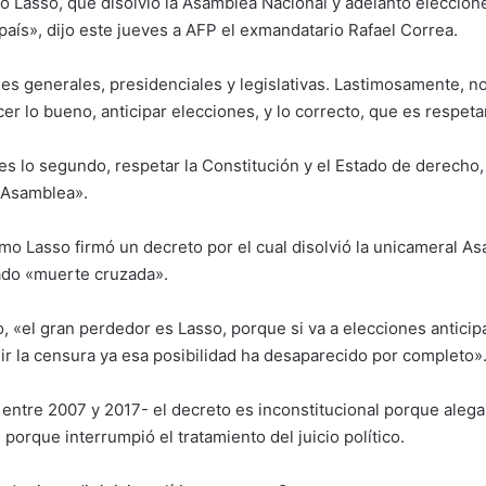
mo Lasso, que disolvió la Asamblea Nacional y adelantó eleccio
 país», dijo este jueves a AFP el exmandatario Rafael Correa.
nes generales, presidenciales y legislativas. Lastimosamente, no
cer lo bueno, anticipar elecciones, y lo correcto, que es respet
 es lo segundo, respetar la Constitución y el Estado de derecho,
a Asamblea».
rmo Lasso firmó un decreto por el cual disolvió la unicameral As
mado «muerte cruzada».
, «el gran perdedor es Lasso, porque si va a elecciones anticipa
dir la censura ya esa posibilidad ha desaparecido por completo»
entre 2007 y 2017- el decreto es inconstitucional porque aleg
s porque interrumpió el tratamiento del juicio político.