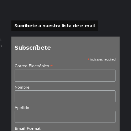
Sucríbete a nuestra lista de e-mail
s
n
Subscríbete
*
indicates required
*
Correo Electrónico
Nombre
Apellido
Email Format