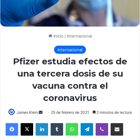
Inicio
/
Internacional
Internacional
Pfizer estudia efectos de
una tercera dosis de su
vacuna contra el
coronavirus
Send
James Klein
25 de febrero de 2021
2 minutos de lectura
an
LinkedIn
Tumblr
WhatsApp
Telegram
Viber
Compartir por correo elec
email