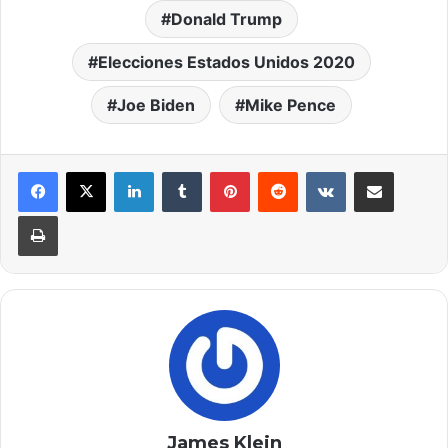
Donald Trump
Elecciones Estados Unidos 2020
Joe Biden
Mike Pence
LinkedIn
Tumblr
Pinterest
Reddit
VKontakte
Compartir por correo elec
Imprimir
James Klein