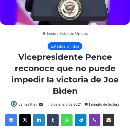
Inicio
/
Estados Unidos
Estados Unidos
Vicepresidente Pence
reconoce que no puede
impedir la victoria de Joe
Biden
Send
James Klein
6 de enero de 2021
1 minuto de lectura
an
LinkedIn
Tumblr
WhatsApp
Telegram
Viber
Compartir por correo elec
email