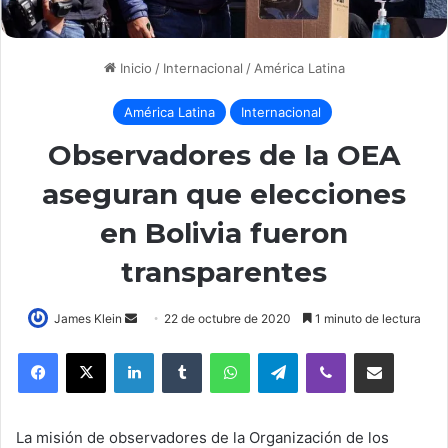
Inicio
/
Internacional
/
América Latina
América Latina
Internacional
Observadores de la OEA
aseguran que elecciones
en Bolivia fueron
transparentes
Send
James Klein
22 de octubre de 2020
1 minuto de lectura
an
LinkedIn
Tumblr
WhatsApp
Telegram
Viber
Compartir por correo elec
email
La misión de observadores de la Organización de los