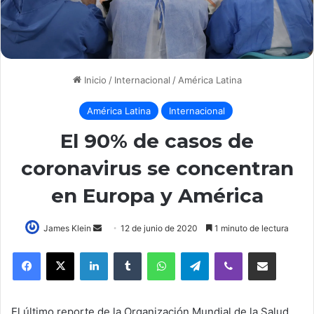
Inicio
/
Internacional
/
América Latina
América Latina
Internacional
El 90% de casos de
coronavirus se concentran
en Europa y América
Send
James Klein
12 de junio de 2020
1 minuto de lectura
an
LinkedIn
Tumblr
WhatsApp
Telegram
Viber
Compartir por correo elec
email
El último reporte de la Organización Mundial de la Salud