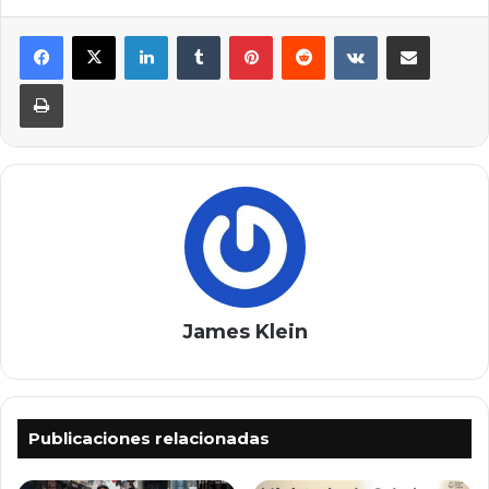
LinkedIn
Tumblr
Pinterest
Reddit
VKontakte
Compartir por correo elec
Imprimir
James Klein
Publicaciones relacionadas