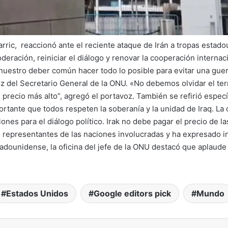
arric, reaccionó ante el reciente ataque de Irán a tropas esta
deración, reiniciar el diálogo y renovar la cooperación internac
s nuestro deber común hacer todo lo posible para evitar una gue
oz del Secretario General de la ONU. «No debemos olvidar el te
recio más alto”, agregó el portavoz. También se refirió específ
ortante que todos respeten la soberanía y la unidad de Iraq. La
ones para el diálogo político. Irak no debe pagar el precio de la
representantes de las naciones involucradas y ha expresado in
adounidense, la oficina del jefe de la ONU destacó que aplaude 
Estados Unidos
Google editors pick
Mundo