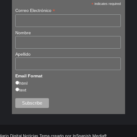
*
indicates required
*
Correo Electrónico
Nombre
Apellido
Email Format
html
text
Diario Digital Noticias Tema creado por InSpanish Media®