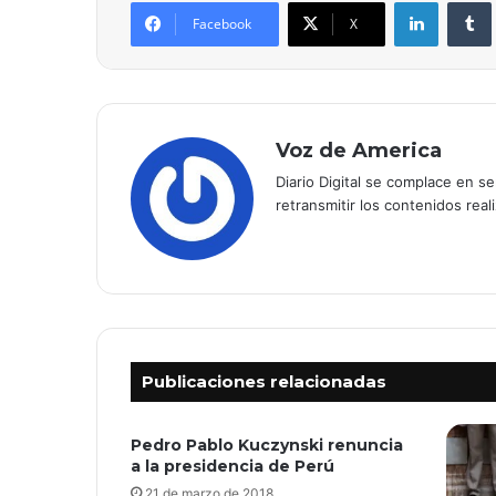
LinkedIn
Tumb
Facebook
X
Voz de America
Diario Digital se complace en s
retransmitir los contenidos real
Publicaciones relacionadas
Pedro Pablo Kuczynski renuncia
a la presidencia de Perú
21 de marzo de 2018