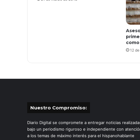
Aseso
prime
como 
12 de
Nuestro Compromiso:
Diario Digital se compromete a entregar noticias realizada
bajo un periodismo riguroso e independiente con atenció
a los temas de máximo interés para el hispanohablante