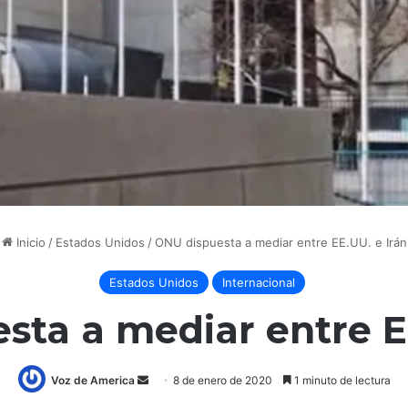
Inicio
/
Estados Unidos
/
ONU dispuesta a mediar entre EE.UU. e Irán
Estados Unidos
Internacional
sta a mediar entre EE
Voz de America
S
8 de enero de 2020
1 minuto de lectura
e