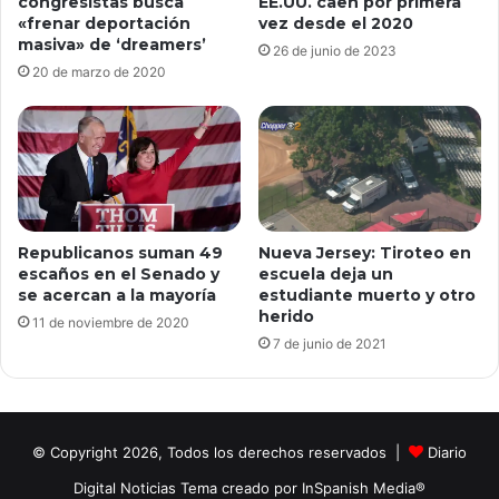
congresistas busca
EE.UU. caen por primera
«frenar deportación
vez desde el 2020
masiva» de ‘dreamers’
26 de junio de 2023
20 de marzo de 2020
Republicanos suman 49
Nueva Jersey: Tiroteo en
escaños en el Senado y
escuela deja un
se acercan a la mayoría
estudiante muerto y otro
herido
11 de noviembre de 2020
7 de junio de 2021
© Copyright 2026, Todos los derechos reservados |
Diario
Digital Noticias Tema creado por InSpanish Media®