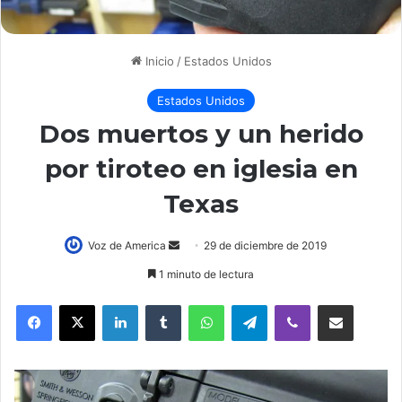
Inicio
/
Estados Unidos
Estados Unidos
Dos muertos y un herido
por tiroteo en iglesia en
Texas
Voz de America
S
29 de diciembre de 2019
e
1 minuto de lectura
n
LinkedIn
Tumblr
WhatsApp
Telegram
Viber
Compartir por correo electrónico
d
a
n
e
m