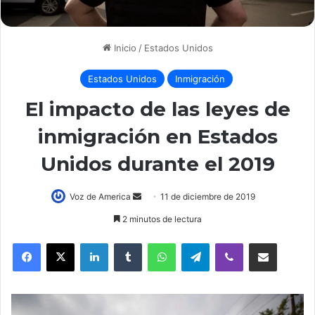
Inicio
/
Estados Unidos
Estados Unidos
Inmigración
El impacto de las leyes de
inmigración en Estados
Unidos durante el 2019
Voz de America
S
11 de diciembre de 2019
e
2 minutos de lectura
n
LinkedIn
Tumblr
WhatsApp
Telegram
Viber
Compartir por correo electrónico
d
a
n
e
m