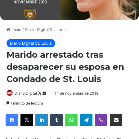
Inicio
/
Diario Digital St. Louis
Diario Digital St. Louis
Marido arrestado tras
desaparecer su esposa en
Condado de St. Louis
Follow
Send
Diario Digital
14 de noviembre de 2019
on
an
1 minuto de lectura
X
email
LinkedIn
Tumblr
WhatsApp
Telegram
Viber
Compartir por correo elec