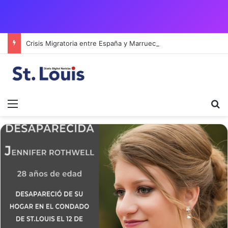
Crisis Migratoria entre España y Marruecos acentúa las tensiones diplomáticas y la fragilidad de los territorios de Ceuta y Melilla.
Menú
B