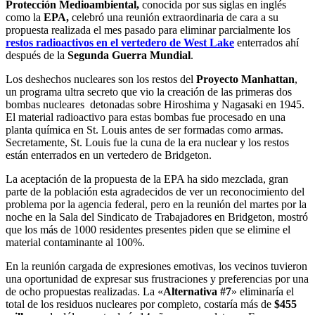
Protección Medioambiental,
conocida por sus siglas en inglés
como la
EPA,
celebró una reunión extraordinaria de cara a su
propuesta realizada el mes pasado para eliminar parcialmente los
restos radioactivos en el vertedero de West Lake
enterrados ahí
después de la
Segunda Guerra Mundial
.
Los deshechos nucleares son los restos del
Proyecto Manhattan
,
un programa ultra secreto que vio la creación de las primeras dos
bombas nucleares detonadas sobre Hiroshima y Nagasaki en 1945.
El material radioactivo para estas bombas fue procesado en una
planta química en St. Louis antes de ser formadas como armas.
Secretamente, St. Louis fue la cuna de la era nuclear y los restos
están enterrados en un vertedero de Bridgeton.
La aceptación de la propuesta de la EPA ha sido mezclada, gran
parte de la población esta agradecidos de ver un reconocimiento del
problema por la agencia federal, pero en la reunión del martes por la
noche en la Sala del Sindicato de Trabajadores en Bridgeton, mostró
que los más de 1000 residentes presentes piden que se elimine el
material contaminante al 100%.
En la reunión cargada de expresiones emotivas, los vecinos tuvieron
una oportunidad de expresar sus frustraciones y preferencias por una
de ocho propuestas realizadas. La «
Alternativa #7
» eliminaría el
total de los residuos nucleares por completo, costaría más de
$455