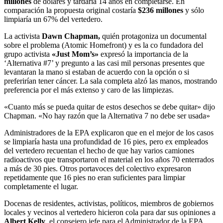
millones
de dólares y tardaría 14 años en completarse. En
comparación la propuesta original costaría
$236 millones
y sólo
limpiaría un 67% del vertedero.
La activista
Dawn Chapman,
quién protagoniza un documental
sobre el problema (Atomic Homefront) y es la co fundadora del
grupo activista
«Just Mom’s»
expresó la importancia de la
‘Alternativa #7’ y pregunto a las casi mil personas presentes que
levantaran la mano si estaban de acuerdo con la opción o si
preferirían tener cáncer. La sala completa alzó las manos, mostrando
preferencia por el más extenso y caro de las limpiezas.
«Cuanto más se pueda quitar de estos desechos se debe quitar» dijo
Chapman. «No hay razón que la Alternativa 7 no debe ser usada»
Administradores de la EPA explicaron que en el mejor de los casos
se limpiaría hasta una profundidad de 16 pies, pero ex empleados
del vertedero recuentan el hecho de que hay varios camiones
radioactivos que transportaron el material en los años 70 enterrados
a más de 30 pies. Otros portavoces del colectivo expresaron
repetidamente que 16 pies no eran suficientes para limpiar
completamente el lugar.
Docenas de residentes, activistas, políticos, miembros de gobiernos
locales y vecinos al vertedero hicieron cola para dar sus opiniones
a
Albert Kelly
, el consejero jefe para el Administrador de la EPA,