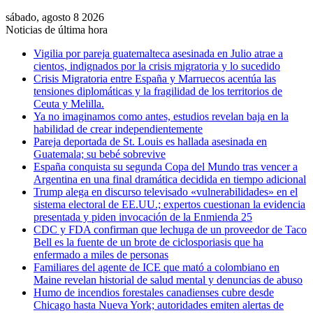
sábado, agosto 8 2026
Noticias de última hora
Vigilia por pareja guatemalteca asesinada en Julio atrae a
cientos, indignados por la crisis migratoria y lo sucedido
Crisis Migratoria entre España y Marruecos acentúa las
tensiones diplomáticas y la fragilidad de los territorios de
Ceuta y Melilla.
Ya no imaginamos como antes, estudios revelan baja en la
habilidad de crear independientemente
Pareja deportada de St. Louis es hallada asesinada en
Guatemala; su bebé sobrevive
España conquista su segunda Copa del Mundo tras vencer a
Argentina en una final dramática decidida en tiempo adicional
Trump alega en discurso televisado «vulnerabilidades» en el
sistema electoral de EE.UU.; expertos cuestionan la evidencia
presentada y piden invocación de la Enmienda 25
CDC y FDA confirman que lechuga de un proveedor de Taco
Bell es la fuente de un brote de ciclosporiasis que ha
enfermado a miles de personas
Familiares del agente de ICE que mató a colombiano en
Maine revelan historial de salud mental y denuncias de abuso
Humo de incendios forestales canadienses cubre desde
Chicago hasta Nueva York; autoridades emiten alertas de