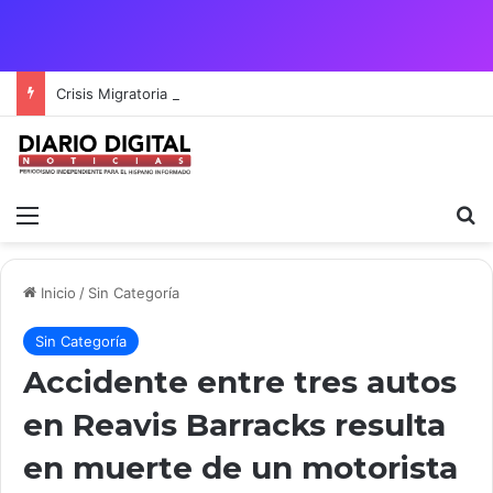
Crisis Migratoria entre España y Marruecos acentúa las tensiones diplomáticas y la fragilidad de los territorios de Ceuta y Melilla.
Menú
B
Inicio
/
Sin Categoría
Sin Categoría
Accidente entre tres autos
en Reavis Barracks resulta
en muerte de un motorista