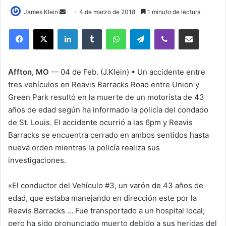
James Klein
S
4 de marzo de 2018
1 minuto de lectura
e
LinkedIn
Tumblr
WhatsApp
Telegram
Viber
Compartir por correo electrónico
n
d
a
Affton, MO
— 04 de Feb. (J.Klein) • Un accidente entre
n
tres vehículos en Reavis Barracks Road entre Union y
e
Green Park resultó en la muerte de un motorista de 43
m
años de edad según ha informado la policía del condado
a
i
de St. Louis. El accidente ocurrió a las 6pm y Reavis
l
Barracks se encuentra cerrado en ambos sentidos hasta
nueva orden mientras la policía realiza sus
investigaciones.
«El conductor del Vehículo #3, un varón de 43 años de
edad, que estaba manejando en dirección este por la
Reavis Barracks … Fue transportado a un hospital local;
pero ha sido pronunciado muerto debido a sus heridas del