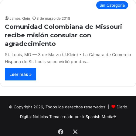
Sin Categoría
James Klein
3 de marzo de 2018
Comunidad Colombiana de Missouri
recibe misión consular con
agradecimiento
St. Louis, MO — 3 de Marzo (J.Klein) • La Cámara de Comercio
Hispana de St. Louis se convirtió por dos…
Leer más »
© Copyright 2026, Todos los derechos reservados |
Diario
Digital Noticias Tema creado por InSpanish Media®
Facebook
X