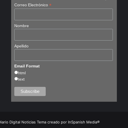
*
Correo Electrónico
Nombre
Apellido
Email Format
html
text
Diario Digital Noticias Tema creado por InSpanish Media®