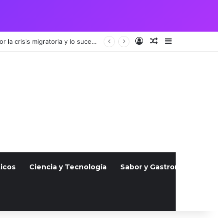
Acceso
Publicación al a
Barra lateral
Vigilia por pareja guatemalteca asesinada en Julio atrae a cientos, indignados por la crisis migratoria y lo sucedido
icos
Ciencia y Tecnología
Sabor y Gastronomía
S