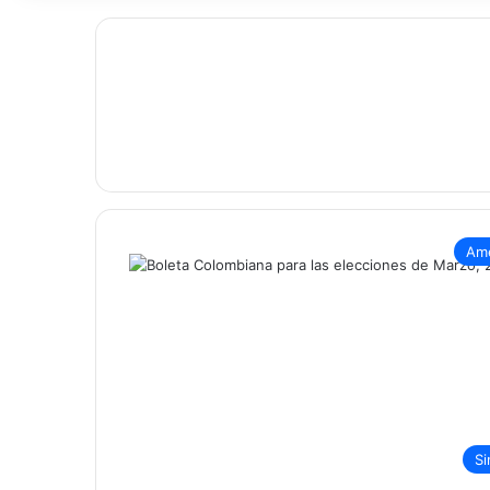
Amé
Si