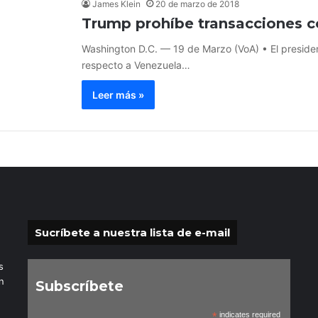
James Klein
20 de marzo de 2018
Trump prohíbe transacciones c
Washington D.C. — 19 de Marzo (VoA) • El preside
respecto a Venezuela…
Leer más »
Sucríbete a nuestra lista de e-mail
s
n
Subscríbete
*
indicates required