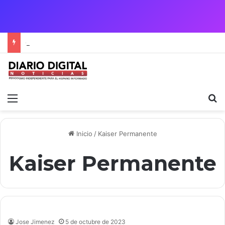
Crisis Migratoria entre España y Marruecos acentúa las tensiones diplomáticas y la fragilidad de los territorios de Ceuta y Melilla.
Menú
B
Inicio
/
Kaiser Permanente
Kaiser Permanente
Jose Jimenez
5 de octubre de 2023