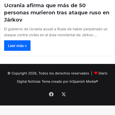
Ucrania afirma que más de 50
personas murieron tras ataque ruso en
Járkov
El gobierno de Ucrania acusó a Rusia de haber perpetrado un
ataque contra civiles en el área nororiental de Járkov.…
Leer más »
© Copyright 2026, Todos los derechos reservados |
Diario
Digital Noticias Tema creado por InSpanish Media®
Facebook
X