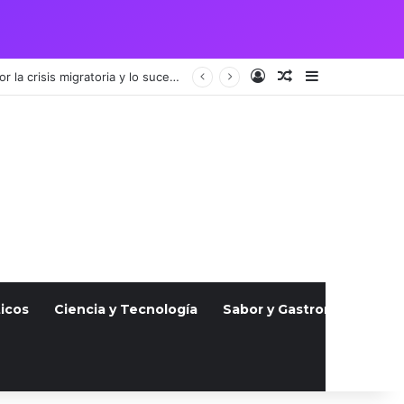
Acceso
Publicación al a
Barra lateral
Vigilia por pareja guatemalteca asesinada en Julio atrae a cientos, indignados por la crisis migratoria y lo sucedido
icos
Ciencia y Tecnología
Sabor y Gastronomía
S