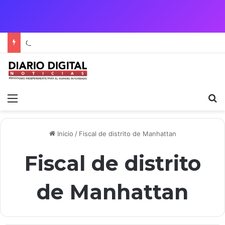
Crisis Migratoria entre España y Marruecos acentúa las tensiones diplomáticas y la fragilidad de los territorios de Ceuta y Melilla.
Menú
B
Inicio
/
Fiscal de distrito de Manhattan
Fiscal de distrito
de Manhattan