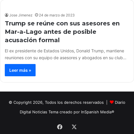
Jose Jimenez
24 de marzo de 2023
Trump se reúne con sus asesores en
Mar-a-Lago antes de posible
acusación formal
El ex presidente de Estados Unidos, Donald Trump, mantiene
reuniones con su equipo de asesores y abogados en su club…
Leer más »
© Copyright 2026, Todos los derechos reservados |
Diario
Digital Noticias Tema creado por InSpanish Media®
Facebook
X