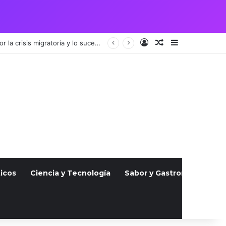
Acceso
Publicación al a
Barra lateral
Vigilia por pareja guatemalteca asesinada en Julio atrae a cientos, indignados por la crisis migratoria y lo sucedido
icos
Ciencia y Tecnología
Sabor y Gastronomía
S