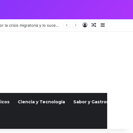
Acceso
Publicación al a
Barra lateral
Vigilia por pareja guatemalteca asesinada en Julio atrae a cientos, indignados por la crisis migratoria y lo sucedido
icos
Ciencia y Tecnología
Sabor y Gastronomía
S