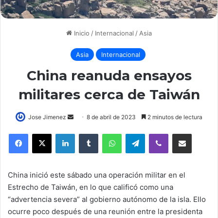
Inicio
/
Internacional
/
Asia
Asia
Internacional
China reanuda ensayos
militares cerca de Taiwán
Send
Jose Jimenez
8 de abril de 2023
2 minutos de lectura
an
LinkedIn
Tumblr
WhatsApp
Telegram
Viber
Compartir por correo elec
email
China inició este sábado una operación militar en el
Estrecho de Taiwán, en lo que calificó como una
“advertencia severa” al gobierno autónomo de la isla. Ello
ocurre poco después de una reunión entre la presidenta