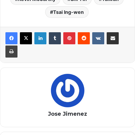
Tsai Ing-wen
LinkedIn
Tumblr
Pinterest
Reddit
VKontakte
Compartir por correo elec
Imprimir
Jose Jimenez