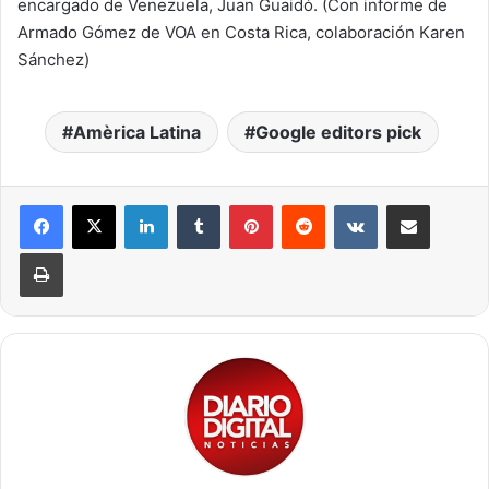
encargado de Venezuela, Juan Guaidó. (Con informe de
Armado Gómez de VOA en Costa Rica, colaboración Karen
Sánchez)
Amèrica Latina
Google editors pick
LinkedIn
Tumblr
Pinterest
Reddit
VKontakte
Compartir por correo electrónico
Imprimir