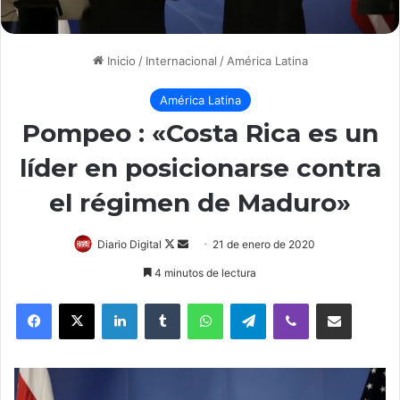
Inicio
/
Internacional
/
América Latina
América Latina
Pompeo : «Costa Rica es un
líder en posicionarse contra
el régimen de Maduro»
Diario Digital
F
S
21 de enero de 2020
o
e
4 minutos de lectura
l
n
LinkedIn
Tumblr
WhatsApp
Telegram
Viber
Compartir por correo electrónico
l
d
o
a
w
n
o
e
n
m