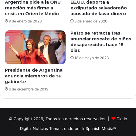
Argentina pide a la ONU
EE.UU. deporta a
reacción más firme a
exdiputado salvadoreño
crisis en Oriente Medio
acusado de lavar dinero
9 de enero de 2020
8 de enero de 2020
Petro se retracta tras
anunciar rescate de niños
desaparecidos hace 18
días
18 de mayo de 2023
Presidente de Argentina
anuncia miembros de su
gabinete
6 de diciembre de 2019
© Copyright 2026, Todos los derechos reservados |
Diario
Digital Noticias Tema creado por InSpanish Media®