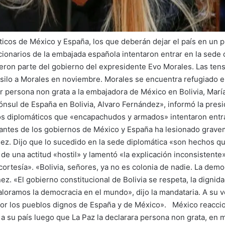
ticos de México y España, los que deberán dejar el país en un p
cionarios de la embajada española intentaron entrar en la sede
ron parte del gobierno del expresidente Evo Morales. Las tens
ilo a Morales en noviembre. Morales se encuentra refugiado e
ar persona non grata a la embajadora de México en Bolivia, Mar
 cónsul de España en Bolivia, Alvaro Fernández», informó la pre
s diplomáticos que «encapachudos y armados» intentaron entra
ntes de los gobiernos de México y España ha lesionado graveme
 Añez. Dijo que lo sucedido en la sede diplomática «son hechos
de una actitud «hostil» y lamentó «la explicación inconsistente
cortesía». «Bolivia, señores, ya no es colonia de nadie. La dem
z. «El gobierno constitucional de Bolivia se respeta, la dignida
aloramos la democracia en el mundo», dijo la mandataria. A su v
o por los pueblos dignos de España y de México». México reaccio
r a su país luego que La Paz la declarara persona non grata, e