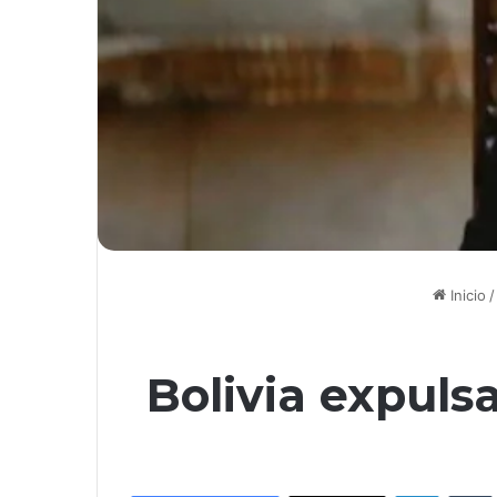
Inicio
/
Bolivia expuls
LinkedIn
Tumb