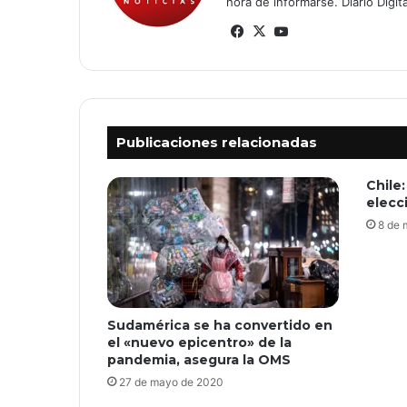
hora de informarse. Diario Digi
Fa
X
Yo
ce
uT
bo
ub
ok
e
Publicaciones relacionadas
Chile
elecc
8 de 
Sudamérica se ha convertido en
el «nuevo epicentro» de la
pandemia, asegura la OMS
27 de mayo de 2020