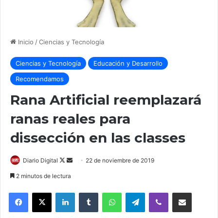
Inicio
/
Ciencias y Tecnología
Ciencias y Tecnología
Educación y Desarrollo
Recomendamos
Rana Artificial reemplazará
ranas reales para
dissección en las classes
Follow
Send
Diario Digital
22 de noviembre de 2019
on
an
2 minutos de lectura
X
email
LinkedIn
Tumblr
WhatsApp
Telegram
Viber
Compartir por correo elec