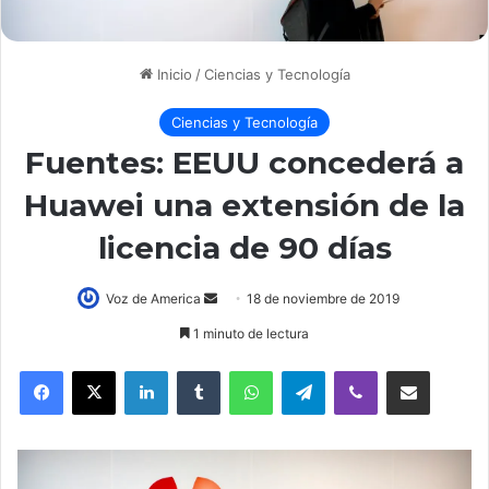
Inicio
/
Ciencias y Tecnología
Ciencias y Tecnología
Fuentes: EEUU concederá a
Huawei una extensión de la
licencia de 90 días
Voz de America
S
18 de noviembre de 2019
e
1 minuto de lectura
n
LinkedIn
Tumblr
WhatsApp
Telegram
Viber
Compartir por correo electrónico
d
a
n
e
m