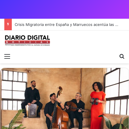
Crisis Migratoria entre España y Marruecos acentúa las tensiones diplomáticas y la fragilidad de los territorios de Ceuta y Melilla.
Menú
B