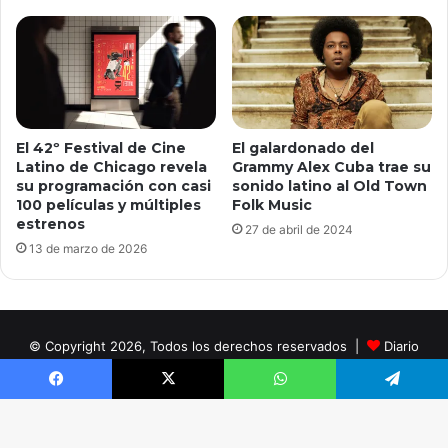
El 42º Festival de Cine
El galardonado del
Latino de Chicago revela
Grammy Alex Cuba trae su
su programación con casi
sonido latino al Old Town
100 películas y múltiples
Folk Music
estrenos
27 de abril de 2024
13 de marzo de 2026
© Copyright 2026, Todos los derechos reservados |
Diario
Digital Noticias Tema creado por InSpanish Media®
Facebook
X
WhatsApp
Telegram
Facebook
X