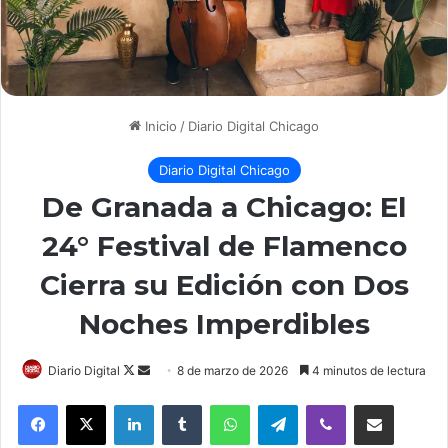
Inicio
/
Diario Digital Chicago
Diario Digital Chicago
De Granada a Chicago: El
24° Festival de Flamenco
Cierra su Edición con Dos
Noches Imperdibles
Follow
Send
Diario Digital
8 de marzo de 2026
4 minutos de lectura
on
an
LinkedIn
Tumblr
WhatsApp
Telegram
Viber
Compartir por correo elec
X
email