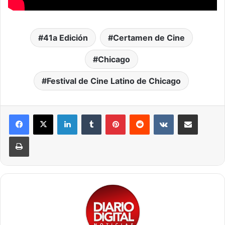
41a Edición
Certamen de Cine
Chicago
Festival de Cine Latino de Chicago
LinkedIn
Tumblr
Pinterest
Reddit
VKontakte
Compartir por correo elec
Imprimir