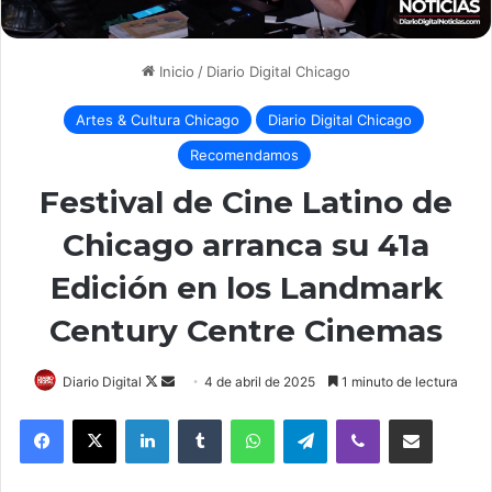
Inicio
/
Diario Digital Chicago
Artes & Cultura Chicago
Diario Digital Chicago
Recomendamos
Festival de Cine Latino de
Chicago arranca su 41a
Edición en los Landmark
Century Centre Cinemas
Follow
Send
Diario Digital
4 de abril de 2025
1 minuto de lectura
on
an
LinkedIn
Tumblr
WhatsApp
Telegram
Viber
Compartir por correo elec
X
email