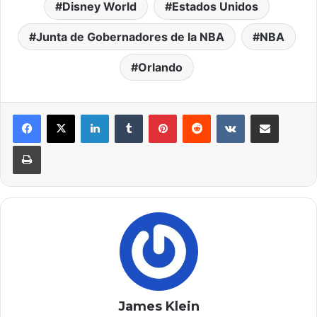
Disney World
Estados Unidos
Junta de Gobernadores de la NBA
NBA
Orlando
LinkedIn
Tumblr
Pinterest
Reddit
VKontakte
Compartir por correo elec
Imprimir
James Klein