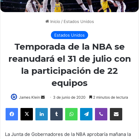
Inicio
/
Estados Unidos
Estados Unidos
Temporada de la NBA se
reanudará el 31 de julio con
la participación de 22
equipos
Send
James Klein
3 de junio de 2020
2 minutos de lectura
an
LinkedIn
Tumblr
WhatsApp
Telegram
Viber
Compartir por correo elec
email
La Junta de Gobernadores de la NBA aprobaría mañana la