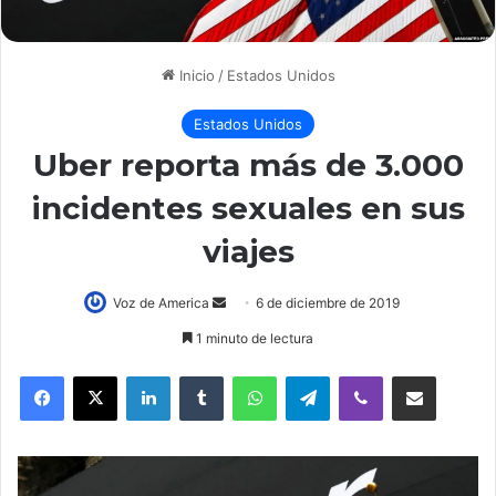
Inicio
/
Estados Unidos
Estados Unidos
Uber reporta más de 3.000
incidentes sexuales en sus
viajes
Voz de America
S
6 de diciembre de 2019
e
1 minuto de lectura
n
LinkedIn
Tumblr
WhatsApp
Telegram
Viber
Compartir por correo electrónico
d
a
n
e
m