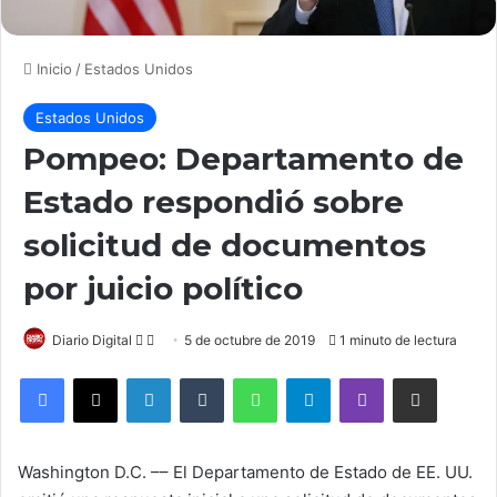
Inicio
/
Estados Unidos
Estados Unidos
Pompeo: Departamento de
Estado respondió sobre
solicitud de documentos
por juicio político
Follow
Send
Diario Digital
5 de octubre de 2019
1 minuto de lectura
on
an
LinkedIn
Tumblr
WhatsApp
Telegram
Viber
Compartir por correo elec
X
email
Washington D.C. –– El Departamento de Estado de EE. UU.