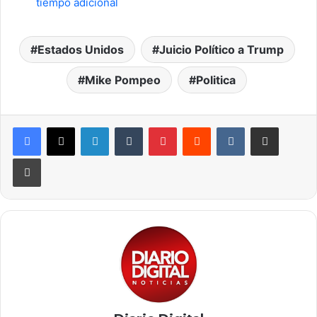
tiempo adicional
Estados Unidos
Juicio Político a Trump
Mike Pompeo
Politica
LinkedIn
Tumblr
Pinterest
Reddit
VKontakte
Compartir por correo elec
Imprimir