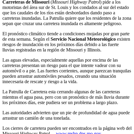
Carreteras de Missouri
(
Missouri Highway Patrol
) pide a los
motoristas del área sur de St. Louis y los condados al sur del estado
que los caudales de los ríos están desbordados dando paso a
carreteras inundadas. La Patrulla quiere que los residentes de la zona
sepan que cruzar una carretera inundada es altamente peligroso.
El pronóstico climático tiende a condiciones mojadas por gran parte
de esta semana. Según el
Servicio Nacional Meteorológico
existen
riesgos de inundación en los próximos días debido a las fuerte
lluvias registradas en la región de Missouri y Illinois.
Las aguas elevadas, especialmente aquellas por encima de las
carreteras presentan un riesgo para el que intente vadear con su
automóvil o a pie. Las fuertes corrientes, aunque parezcan tranquilas
pueden arrastrar automóviles pesados, creando una situación
innecesaria de rescate y riesgo a la vida.
La Patrulla de Carretera esta cerrando algunas de las carreteras
mientras el agua pasa, pero con un pronóstico de más lluvia durante
los próximos días, este pudiera ser un problema a largo plazo.
Las autoridades advierten que un pie de profundidad de agua puede
arrastrar un camión de una tonelada.
Los cierres de carretera pueden ser encontrados en la página web del
Missouri Highway Patrol –
www.mshp.dps.mo.gov
.