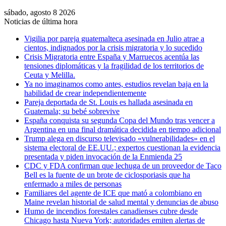
sábado, agosto 8 2026
Noticias de última hora
Vigilia por pareja guatemalteca asesinada en Julio atrae a
cientos, indignados por la crisis migratoria y lo sucedido
Crisis Migratoria entre España y Marruecos acentúa las
tensiones diplomáticas y la fragilidad de los territorios de
Ceuta y Melilla.
Ya no imaginamos como antes, estudios revelan baja en la
habilidad de crear independientemente
Pareja deportada de St. Louis es hallada asesinada en
Guatemala; su bebé sobrevive
España conquista su segunda Copa del Mundo tras vencer a
Argentina en una final dramática decidida en tiempo adicional
Trump alega en discurso televisado «vulnerabilidades» en el
sistema electoral de EE.UU.; expertos cuestionan la evidencia
presentada y piden invocación de la Enmienda 25
CDC y FDA confirman que lechuga de un proveedor de Taco
Bell es la fuente de un brote de ciclosporiasis que ha
enfermado a miles de personas
Familiares del agente de ICE que mató a colombiano en
Maine revelan historial de salud mental y denuncias de abuso
Humo de incendios forestales canadienses cubre desde
Chicago hasta Nueva York; autoridades emiten alertas de