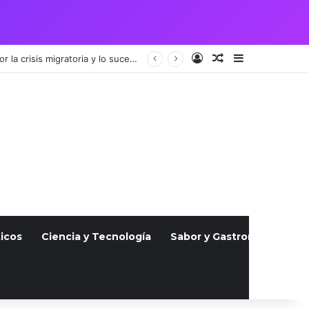
Acceso
Publicación al a
Barra lateral
Vigilia por pareja guatemalteca asesinada en Julio atrae a cientos, indignados por la crisis migratoria y lo sucedido
icos
Ciencia y Tecnología
Sabor y Gastronomía
S