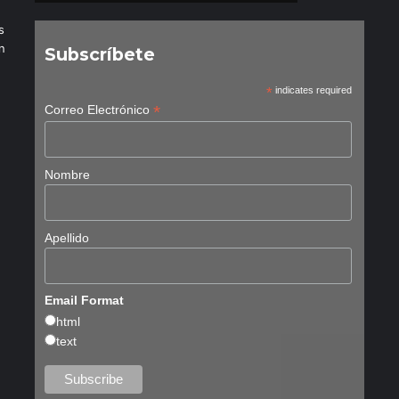
s
n
Subscríbete
*
indicates required
*
Correo Electrónico
Nombre
Apellido
Email Format
html
text