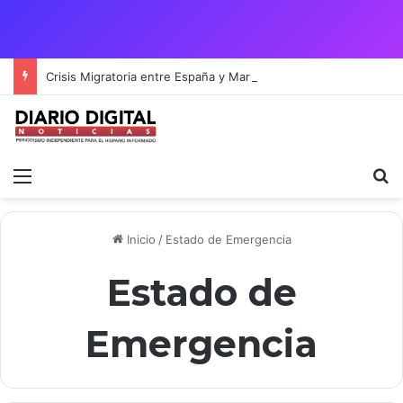
Crisis Migratoria entre España y Marruecos acentúa las tensiones diplomáticas y la fragilidad de los territorios de Ceuta y Melilla.
Menú
B
Inicio
/
Estado de Emergencia
Estado de
Emergencia