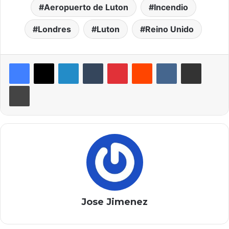
Aeropuerto de Luton
Incendio
Londres
Luton
Reino Unido
LinkedIn
Tumblr
Pinterest
Reddit
VKontakte
Compartir por correo elec
Imprimir
Jose Jimenez