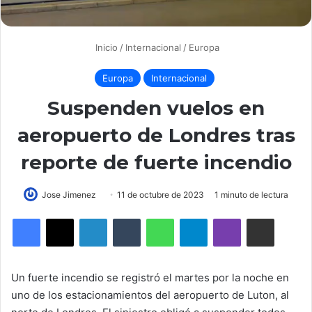
Inicio
/
Internacional
/
Europa
Europa
Internacional
Suspenden vuelos en
aeropuerto de Londres tras
reporte de fuerte incendio
Send
Jose Jimenez
11 de octubre de 2023
1 minuto de lectura
an
LinkedIn
Tumblr
WhatsApp
Telegram
Viber
Compartir por correo elec
email
Un fuerte incendio se registró el martes por la noche en
uno de los estacionamientos del aeropuerto de Luton, al