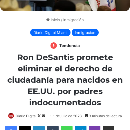
Inicio
/
Inmigración
Diario Digital Miami
Inmigración
Tendencia
Ron DeSantis promete
eliminar el derecho de
ciudadanía para nacidos en
EE.UU. por padres
indocumentados
Follow
Send
Diario Digital
1 de julio de 2023
3 minutos de lectura
on
an
LinkedIn
Tumblr
WhatsApp
Telegram
Viber
Compartir por correo elec
X
email