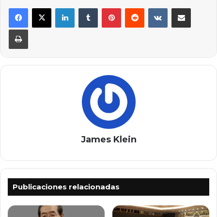
LinkedIn
Tumblr
Pinterest
Reddit
VKontakte
Compartir por correo elec
Imprimir
James Klein
Publicaciones relacionadas