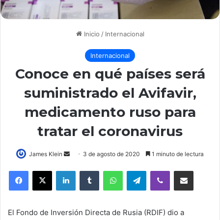
Inicio
/
Internacional
Internacional
Conoce en qué países será
suministrado el Avifavir,
medicamento ruso para
tratar el coronavirus
Send
James Klein
3 de agosto de 2020
1 minuto de lectura
an
LinkedIn
Tumblr
WhatsApp
Telegram
Viber
Compartir por correo elec
email
El Fondo de Inversión Directa de Rusia (RDIF) dio a