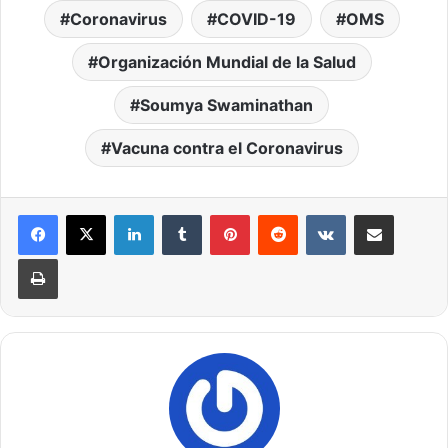
Coronavirus
COVID-19
OMS
Organización Mundial de la Salud
Soumya Swaminathan
Vacuna contra el Coronavirus
LinkedIn
Tumblr
Pinterest
Reddit
VKontakte
Compartir por correo elec
Imprimir