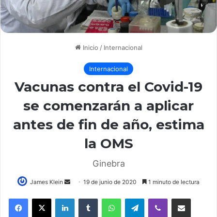
Inicio
/
Internacional
Internacional
Vacunas contra el Covid-19
se comenzarán a aplicar
antes de fin de año, estima
la OMS
Ginebra
Send
James Klein
19 de junio de 2020
1 minuto de lectura
an
LinkedIn
Tumblr
WhatsApp
Telegram
Viber
Compartir por correo elec
email