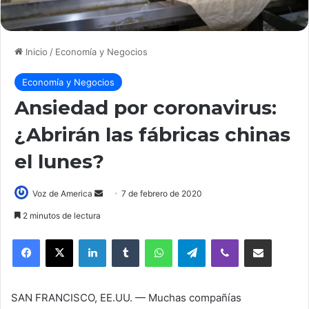
Inicio
/
Economía y Negocios
Economía y Negocios
Ansiedad por coronavirus:
¿Abrirán las fábricas chinas
el lunes?
Voz de America
S
7 de febrero de 2020
e
2 minutos de lectura
n
LinkedIn
Tumblr
WhatsApp
Telegram
Viber
Compartir por correo electrónico
d
a
n
e
SAN FRANCISCO, EE.UU. —
Muchas compañías