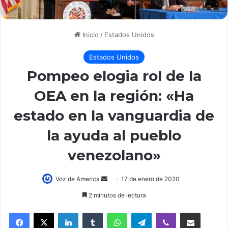
Inicio
/
Estados Unidos
Estados Unidos
Pompeo elogia rol de la
OEA en la región: «Ha
estado en la vanguardia de
la ayuda al pueblo
venezolano»
Voz de America
S
17 de enero de 2020
e
2 minutos de lectura
n
LinkedIn
Tumblr
WhatsApp
Telegram
Viber
Compartir por correo electrónico
d
a