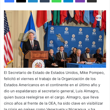
n
e
m
a
i
l
El Secretario de Estado de Estados Unidos, Mike Pompeo,
felicitó el viernes el trabajo de la Organización de los
Estados Americanos en el continente en el último año y
dio un espaldarazo al secretario general, Luis Almagro,
quien busca reelegirse en el cargo. Almagro, que lleva
cinco años al frente de la OEA, ha sido clave en visibilizar
la crisis en países como Venezuela y Nicaragua, y ha