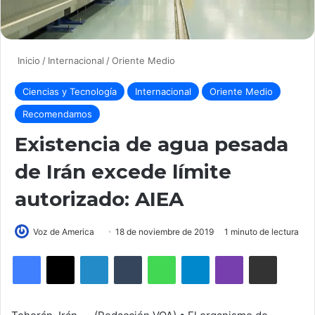
Inicio
/
Internacional
/
Oriente Medio
Ciencias y Tecnología
Internacional
Oriente Medio
Recomendamos
Existencia de agua pesada
de Irán excede límite
autorizado: AIEA
Voz de America
S
18 de noviembre de 2019
1 minuto de lectura
e
LinkedIn
Tumblr
WhatsApp
Telegram
Viber
Compartir por correo electrónico
n
d
a