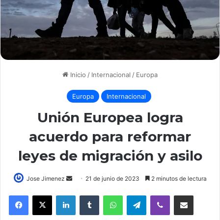
Inicio
/
Internacional
/
Europa
Europa
Internacional
Unión Europea logra
acuerdo para reformar
leyes de migración y asilo
Send
Jose Jimenez
21 de junio de 2023
2 minutos de lectura
an
LinkedIn
Tumblr
WhatsApp
Telegram
Viber
Compartir por correo elec
email