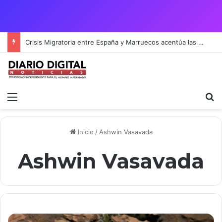
Crisis Migratoria entre España y Marruecos acentúa las tensiones diplomáticas y la fragilidad de los territorios de Ceuta y Melilla.
Menú
B
Inicio
/
Ashwin Vasavada
Ashwin Vasavada