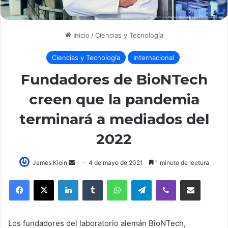
Inicio
/
Ciencias y Tecnología
Ciencias y Tecnología
Internacional
Fundadores de BioNTech
creen que la pandemia
terminará a mediados del
2022
Send
James Klein
4 de mayo de 2021
1 minuto de lectura
an
LinkedIn
Tumblr
WhatsApp
Telegram
Viber
Compartir por correo elec
email
Los fundadores del laboratorio alemán BioNTech,