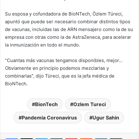
Su esposa y cofundadora de BioNTech, Özlem Türeci,
apuntó que puede ser necesario combinar distintos tipos
de vacunas, incluidas las de ARN mensajero como la de su
empresa con otras como la de AstraZeneca, para acelerar
la inmunización en todo el mundo.
“Cuantas más vacunas tengamos disponibles, mejor…
Obviamente en principio podemos mezclarlas y
combinarlas”, dijo Türeci, que es la jefa médica de
BioNTech.
BionTech
Ozlem Tureci
Pandemia Coronavirus
Ugur Sahin
LinkedIn
Tumblr
Pinterest
Reddit
VKontakte
Compartir por correo elec